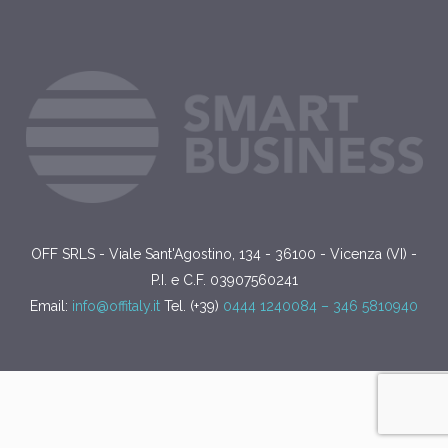
OFF SRLS - Viale Sant'Agostino, 134 - 36100 - Vicenza (VI) -
P.I. e C.F. 03907560241
Email:
info@offitaly.it
Tel. (+39)
0444 1240084 –
346 5810940