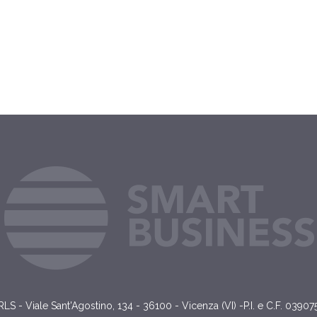
ADESIVI PER AUTO E FURGONI
ADESIVI PER VETRI
BRACCIALETTI IDENTIFICATIVI
LS - Viale Sant'Agostino, 134 - 36100 - Vicenza (VI) -P.I. e C.F. 0390