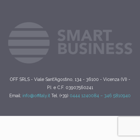
OFF SRLS - Viale Sant'Agostino, 134 - 36100 - Vicenza (VI) -
P.I. e C.F. 03907560241
Email:
info@offitaly.it
Tel. (+39)
0444 1240084 –
346 5810940