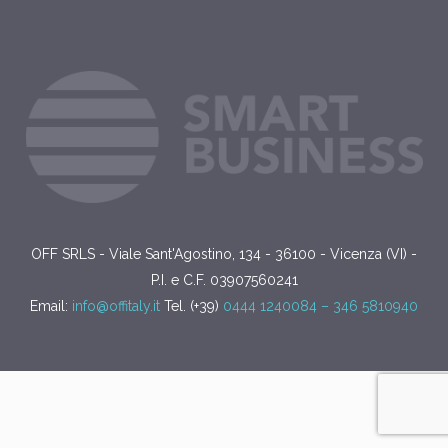
OFF SRLS - Viale Sant'Agostino, 134 - 36100 - Vicenza (VI) -
P.I. e C.F. 03907560241
Email:
info@offitaly.it
Tel. (+39)
0444 1240084 –
346 5810940